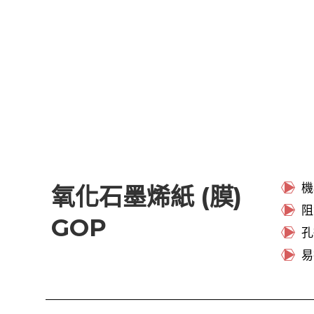
機
氧化石墨烯紙 (膜)
阻
GOP
孔
易