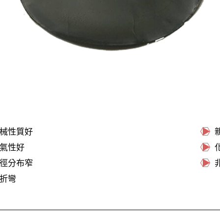
械性質好
氣性好
徑分布窄
折彎