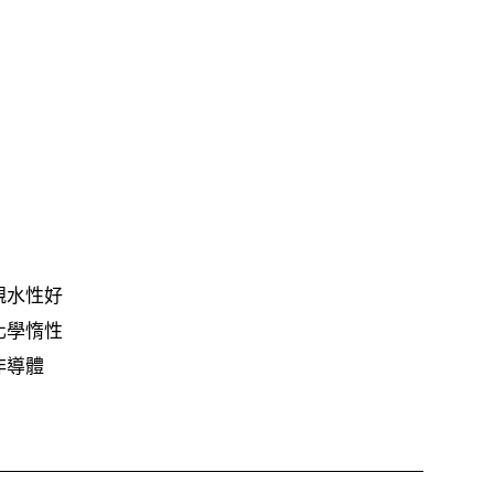
親水性好
化學惰性
非導體