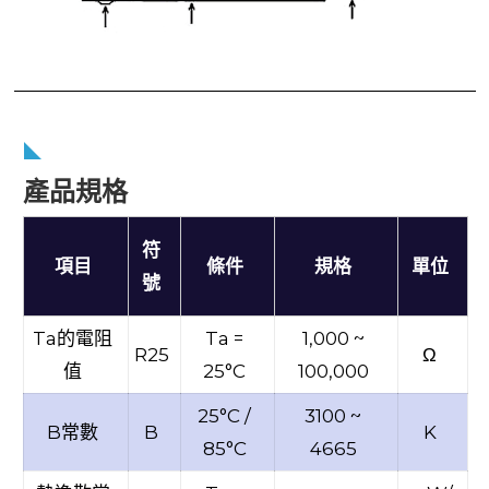
產品規格
符
項目
條件
規格
單位
號
Ta的電阻
Ta =
1,000 ~
R25
Ω
值
25°C
100,000
25°C /
3100 ~
B常數
B
K
85°C
4665