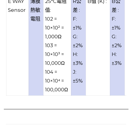
E WAY
薄膜
25°C電阻
R公
B值 (K) :
B公
總
Sensor
熱敏
值:
差 :
差 :
0
電阻
102 =
F:
F:
0
10×10² =
±1%
±1%
1,000Ω
G:
G:
103 =
±2%
±2%
10×10³ =
H:
H:
10,000Ω
±3%
±3%
104 =
J:
10×10⁴ =
±5%
100,000Ω
Post